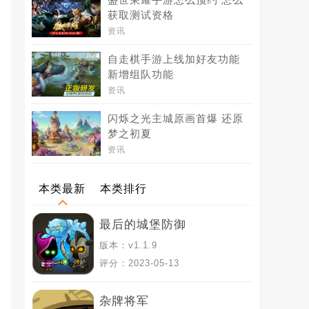
获取测试资格
资讯
自走棋手游上线加好友功能
新增组队功能
资讯
闪烁之光主城原画首爆 还原
梦之初夏
资讯
本类最新
本类排行
最后的城堡防御
版本：v1.1.9
评分：2023-05-13
杂牌将军