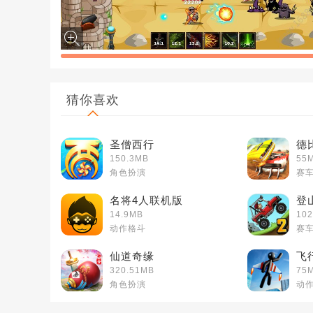
猜你喜欢
圣僧西行
德
150.3MB
55
角色扮演
赛
名将4人联机版
登
14.9MB
10
动作格斗
赛
仙道奇缘
飞
320.51MB
75
角色扮演
动