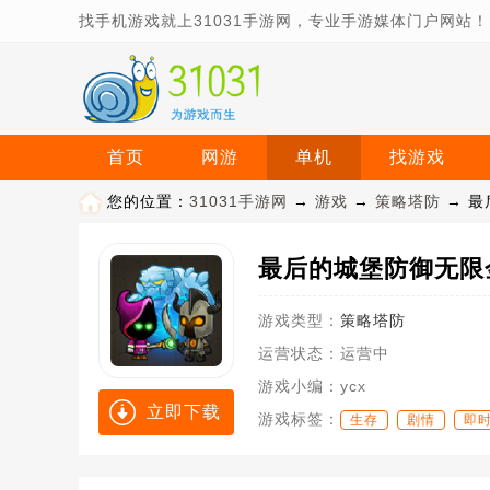
找手机游戏就上31031手游网，专业手游媒体门户网站！
首页
网游
单机
找游戏
您的位置：
31031手游网
→
游戏
→
策略塔防
→ 最
游戏类型：
策略塔防
运营状态：
运营中
游戏小编：
ycx
立即下载
游戏标签：
生存
剧情
即