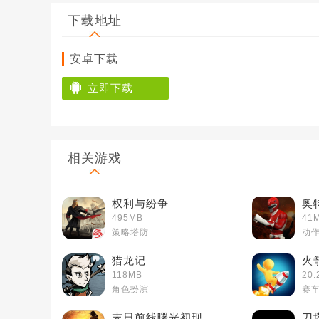
下载地址
安卓下载
立即下载
相关游戏
权利与纷争
奥
495MB
41
策略塔防
动
猎龙记
火
118MB
20.
角色扮演
赛
末日前线曙光初现
刀