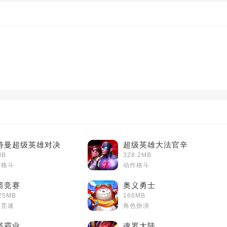
特曼超级英雄对决
超级英雄大法官辛
MB
328.2MB
作格斗
动作格斗
箭竞赛
奥义勇士
25MB
166MB
车竞速
角色扮演
塔霸业
魂罗大陆