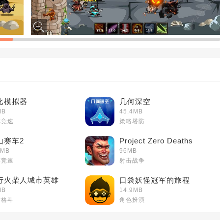
比模拟器
几何深空
MB
45.4MB
车竞速
策略塔防
山赛车2
Project Zero Deaths
2MB
96MB
车竞速
射击战争
行火柴人城市英雄
口袋妖怪冠军的旅程
MB
14.9MB
作格斗
角色扮演