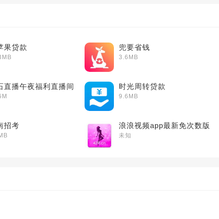
苹果贷款
兜要省钱
3MB
3.6MB
石直播午夜福利直播间
时光周转贷款
6M
9.6MB
南招考
浪浪视频app最新免次数版
MB
未知