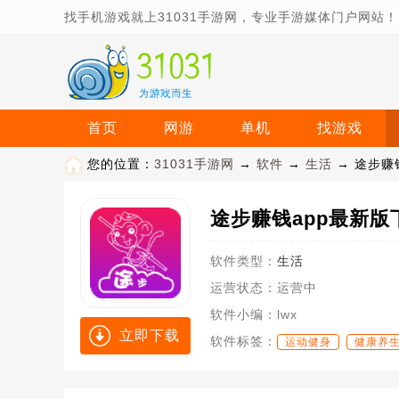
找手机游戏就上31031手游网，专业手游媒体门户网站！
首页
网游
单机
找游戏
您的位置：
31031手游网
→
软件
→
生活
→ 途步赚钱
途步赚钱app最新版下载
软件类型：
生活
运营状态：
运营中
软件小编：
lwx
立即下载
软件标签：
运动健身
健康养