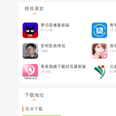
猜你喜欢
梦泪直播最新版
青
57.27M
15.
苏明哲表情包
萤
3MB
13.
香蕉视频下载丝瓜最新版
云
14.4M
5.4
下载地址
安卓下载