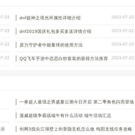
07-23
2023-07-23
dnf超神之境光环属性详细介绍
07-23
2023-07-22
dnf2019国庆礼包多买多送详情介绍
07-22
2023-07-22
原力守护者中能量球的使用方法
07-22
2023-07-22
QQ飞车手游中恋恋白纱套装的获得方法推荐
一拳超人最强之男盛夏公测今日开启 第二季角色闪亮登场
漫威超级争霸战端午有什么活动 端午活动汇总
展示
剑网3指尖江湖壁上剑章隐玄机怎么做 纯阳支线任务攻略