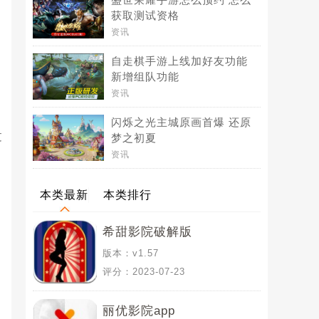
获取测试资格
资讯
自走棋手游上线加好友功能
新增组队功能
资讯
闪烁之光主城原画首爆 还原
过
梦之初夏
资讯
本类最新
本类排行
希甜影院破解版
版本：v1.57
评分：2023-07-23
丽优影院app