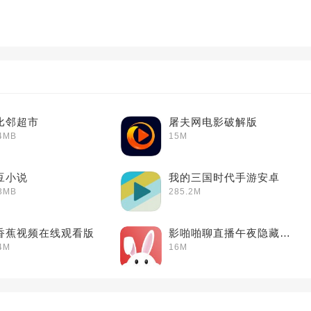
比邻超市
屠夫网电影破解版
4MB
15M
豆小说
我的三国时代手游安卓
3MB
285.2M
香蕉视频在线观看版
影啪啪聊直播午夜隐藏直播间
4M
16M