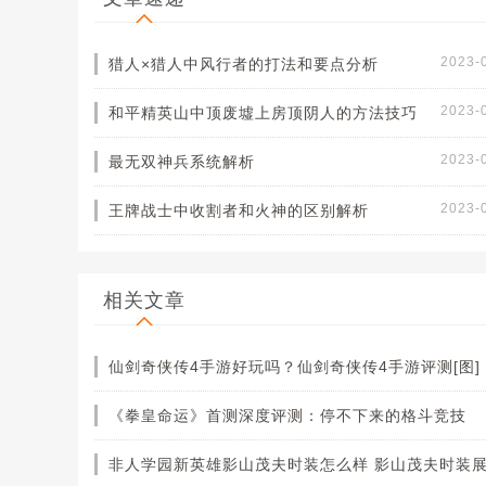
2023-
猎人×猎人中风行者的打法和要点分析
2023-
和平精英山中顶废墟上房顶阴人的方法技巧
2023-
最无双神兵系统解析
2023-
王牌战士中收割者和火神的区别解析
相关文章
仙剑奇侠传4手游好玩吗？仙剑奇侠传4手游评测[图]
《拳皇命运》首测深度评测：停不下来的格斗竞技
非人学园新英雄影山茂夫时装怎么样 影山茂夫时装