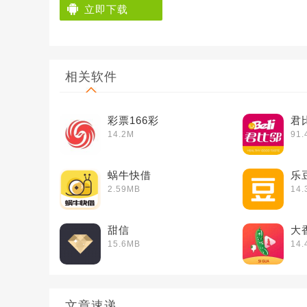
立即下载
相关软件
彩票166彩
君
14.2M
91.
蜗牛快借
乐
2.59MB
14.
甜信
大
15.6MB
14.
文章速递